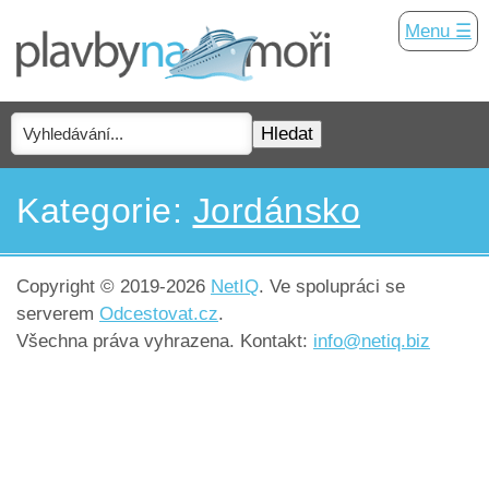
Menu ☰
Kategorie:
Jordánsko
Copyright © 2019-2026
NetIQ
. Ve spolupráci se
serverem
Odcestovat.cz
.
Všechna práva vyhrazena. Kontakt:
info@netiq.biz